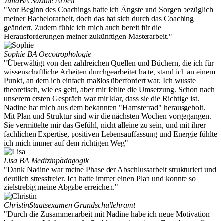
Julia
BA Soziale Arbeit
"Vor Beginn des Coachings hatte ich Ängste und Sorgen bezüglich
meiner Bachelorarbeit, doch das hat sich durch das Coaching
geändert. Zudem fühle ich mich auch bereit für die
Herausforderungen meiner zukünftigen Masterarbeit."
Sophie
BA Oecotrophologie
"Überwältigt von den zahlreichen Quellen und Büchern, die ich für
wissenschaftliche Arbeiten durchgearbeitet hatte, stand ich an einem
Punkt, an dem ich einfach maßlos überfordert war. Ich wusste
theoretisch, wie es geht, aber mir fehlte die Umsetzung. Schon nach
unserem ersten Gespräch war mir klar, dass sie die Richtige ist.
Nadine hat mich aus dem bekannten "Hamsterrad" herausgeholt.
Mit Plan und Struktur sind wir die nächsten Wochen vorgegangen.
Sie vermittelte mir das Gefühl, nicht alleine zu sein, und mit ihrer
fachlichen Expertise, positiven Lebensauffassung und Energie fühlte
ich mich immer auf dem richtigen Weg"
Lisa
BA Medizinpädagogik
"Dank Nadine war meine Phase der Abschlussarbeit strukturiert und
deutlich stressfreier. Ich hatte immer einen Plan und konnte so
zielstrebig meine Abgabe erreichen."
Christin
Staatsexamen Grundschullehramt
"Durch die Zusammenarbeit mit Nadine habe ich neue Motivation