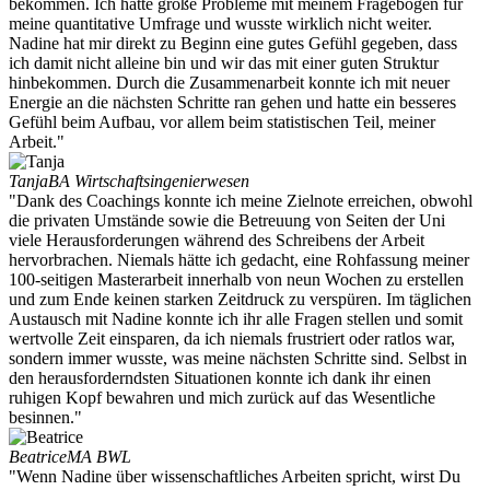
bekommen. Ich hatte große Probleme mit meinem Fragebogen für
meine quantitative Umfrage und wusste wirklich nicht weiter.
Nadine hat mir direkt zu Beginn eine gutes Gefühl gegeben, dass
ich damit nicht alleine bin und wir das mit einer guten Struktur
hinbekommen. Durch die Zusammenarbeit konnte ich mit neuer
Energie an die nächsten Schritte ran gehen und hatte ein besseres
Gefühl beim Aufbau, vor allem beim statistischen Teil, meiner
Arbeit."
Tanja
BA Wirtschaftsingenierwesen
"Dank des Coachings konnte ich meine Zielnote erreichen, obwohl
die privaten Umstände sowie die Betreuung von Seiten der Uni
viele Herausforderungen während des Schreibens der Arbeit
hervorbrachen. Niemals hätte ich gedacht, eine Rohfassung meiner
100-seitigen Masterarbeit innerhalb von neun Wochen zu erstellen
und zum Ende keinen starken Zeitdruck zu verspüren. Im täglichen
Austausch mit Nadine konnte ich ihr alle Fragen stellen und somit
wertvolle Zeit einsparen, da ich niemals frustriert oder ratlos war,
sondern immer wusste, was meine nächsten Schritte sind. Selbst in
den herausforderndsten Situationen konnte ich dank ihr einen
ruhigen Kopf bewahren und mich zurück auf das Wesentliche
besinnen."
Beatrice
MA BWL
"Wenn Nadine über wissenschaftliches Arbeiten spricht, wirst Du