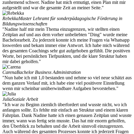
zunhemend schwer. Nadine hat mich ermutigt, einen Plan mit mir
aufgestellt und war die gesamte Zeit an meiner Seite."
Rebekka
Master Lehramt für sonderpädagogische Förderung in
Bildungswissenschaften
"Nadine half mir mein Thema einzugrenzen, wir stellten einen
Zeitplan auf und aus dem vorher unbeliebten "Ding" wurde meine
Bachelorarbeit. Zu jederzeit konnte ich meine Fragen via Whatsapp
loswerden und bekam immer eine Antwort. Ich habe mich während
des gesamten Coachings sehr gut aufgehoben gefühlt. Die positiven
Worte, bei persönlichen Tiefpunkten, und die klare Struktur haben
mir dabei geholfen."
Carena
Bachelor Business Administration
"Nun habe ich mit 1,0 bestanden und nehme so viel neue schätzt aus
dem ganzen Verlauf mit, ich habe eine viel positivere Einstellung
wenn mir scheinbar unüberwindbare Aufgaben bevorstehen."
Julia
Soziale Arbeit
"Ich war zu Beginn ziemlich überfordert und wusste nicht, wo ich
anfangen sollte. Es fehlte mir einfach an Struktur und einem klaren
Fahrplan. Dank Nadine hatte ich einen genauen Zeitplan und wusste
immer, wann was fertig sein musste. Das hat mir enorm geholfen,
den Überblick zu behalten und die Arbeit sinnvoll einzugrenzen.
Auch während des gesamten Prozesses konnte ich jederzeit Fragen