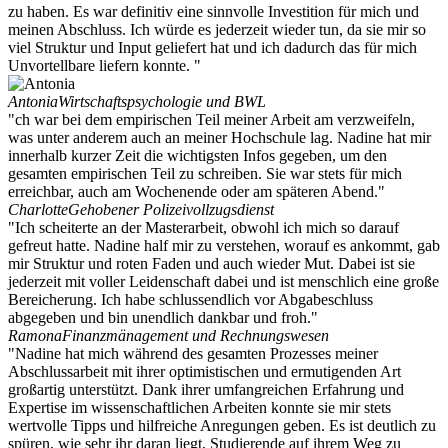
zu haben. Es war definitiv eine sinnvolle Investition für mich und
meinen Abschluss. Ich würde es jederzeit wieder tun, da sie mir so
viel Struktur und Input geliefert hat und ich dadurch das für mich
Unvortellbare liefern konnte. "
Antonia
Wirtschaftspsychologie und BWL
"ch war bei dem empirischen Teil meiner Arbeit am verzweifeln,
was unter anderem auch an meiner Hochschule lag. Nadine hat mir
innerhalb kurzer Zeit die wichtigsten Infos gegeben, um den
gesamten empirischen Teil zu schreiben. Sie war stets für mich
erreichbar, auch am Wochenende oder am späteren Abend."
Charlotte
Gehobener Polizeivollzugsdienst
"Ich scheiterte an der Masterarbeit, obwohl ich mich so darauf
gefreut hatte. Nadine half mir zu verstehen, worauf es ankommt, gab
mir Struktur und roten Faden und auch wieder Mut. Dabei ist sie
jederzeit mit voller Leidenschaft dabei und ist menschlich eine große
Bereicherung. Ich habe schlussendlich vor Abgabeschluss
abgegeben und bin unendlich dankbar und froh."
Ramona
Finanzmänagement und Rechnungswesen
"Nadine hat mich während des gesamten Prozesses meiner
Abschlussarbeit mit ihrer optimistischen und ermutigenden Art
großartig unterstützt. Dank ihrer umfangreichen Erfahrung und
Expertise im wissenschaftlichen Arbeiten konnte sie mir stets
wertvolle Tipps und hilfreiche Anregungen geben. Es ist deutlich zu
spüren, wie sehr ihr daran liegt, Studierende auf ihrem Weg zu