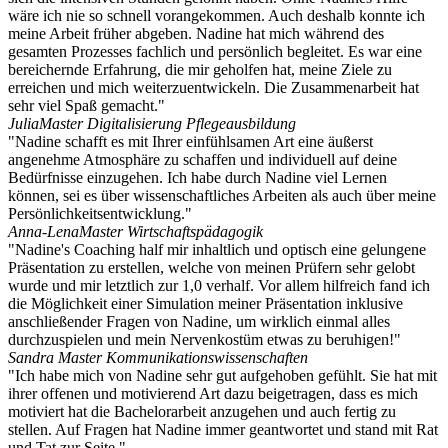
wäre ich nie so schnell vorangekommen. Auch deshalb konnte ich
meine Arbeit früher abgeben. Nadine hat mich während des
gesamten Prozesses fachlich und persönlich begleitet. Es war eine
bereichernde Erfahrung, die mir geholfen hat, meine Ziele zu
erreichen und mich weiterzuentwickeln. Die Zusammenarbeit hat
sehr viel Spaß gemacht."
Julia
Master Digitalisierung Pflegeausbildung
"Nadine schafft es mit Ihrer einfühlsamen Art eine äußerst
angenehme Atmosphäre zu schaffen und individuell auf deine
Bedürfnisse einzugehen. Ich habe durch Nadine viel Lernen
können, sei es über wissenschaftliches Arbeiten als auch über meine
Persönlichkeitsentwicklung."
Anna-Lena
Master Wirtschaftspädagogik
"Nadine's Coaching half mir inhaltlich und optisch eine gelungene
Präsentation zu erstellen, welche von meinen Prüfern sehr gelobt
wurde und mir letztlich zur 1,0 verhalf. Vor allem hilfreich fand ich
die Möglichkeit einer Simulation meiner Präsentation inklusive
anschließender Fragen von Nadine, um wirklich einmal alles
durchzuspielen und mein Nervenkostüm etwas zu beruhigen!"
Sandra
Master Kommunikationswissenschaften
"Ich habe mich von Nadine sehr gut aufgehoben gefühlt. Sie hat mit
ihrer offenen und motivierend Art dazu beigetragen, dass es mich
motiviert hat die Bachelorarbeit anzugehen und auch fertig zu
stellen. Auf Fragen hat Nadine immer geantwortet und stand mit Rat
und Tat zur Seite."