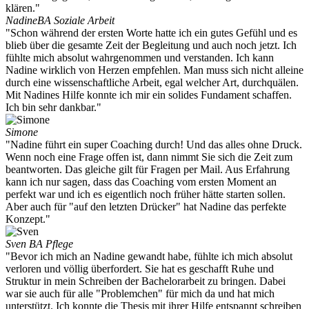
klären."
Nadine
BA Soziale Arbeit
"Schon während der ersten Worte hatte ich ein gutes Gefühl und es
blieb über die gesamte Zeit der Begleitung und auch noch jetzt. Ich
fühlte mich absolut wahrgenommen und verstanden. Ich kann
Nadine wirklich von Herzen empfehlen. Man muss sich nicht alleine
durch eine wissenschaftliche Arbeit, egal welcher Art, durchquälen.
Mit Nadines Hilfe konnte ich mir ein solides Fundament schaffen.
Ich bin sehr dankbar."
Simone
"Nadine führt ein super Coaching durch! Und das alles ohne Druck.
Wenn noch eine Frage offen ist, dann nimmt Sie sich die Zeit zum
beantworten. Das gleiche gilt für Fragen per Mail. Aus Erfahrung
kann ich nur sagen, dass das Coaching vom ersten Moment an
perfekt war und ich es eigentlich noch früher hätte starten sollen.
Aber auch für "auf den letzten Drücker" hat Nadine das perfekte
Konzept."
Sven
BA Pflege
"Bevor ich mich an Nadine gewandt habe, fühlte ich mich absolut
verloren und völlig überfordert. Sie hat es geschafft Ruhe und
Struktur in mein Schreiben der Bachelorarbeit zu bringen. Dabei
war sie auch für alle "Problemchen" für mich da und hat mich
unterstützt. Ich konnte die Thesis mit ihrer Hilfe entspannt schreiben