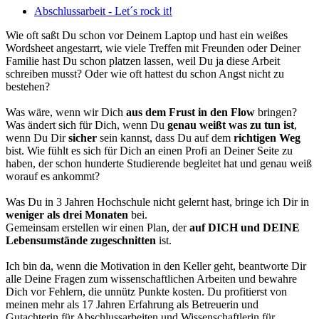
Abschlussarbeit - Let´s rock it!
Wie oft saßt Du schon vor Deinem Laptop und hast ein weißes
Wordsheet angestarrt, wie viele Treffen mit Freunden oder Deiner
Familie hast Du schon platzen lassen, weil Du ja diese Arbeit
schreiben musst? Oder wie oft hattest du schon Angst nicht zu
bestehen?
Was wäre, wenn wir Dich
aus dem Frust in den Flow
bringen?
Was ändert sich für Dich, wenn Du
genau weißt was zu tun ist
,
wenn Du Dir
sicher
sein kannst, dass Du auf dem
richtigen Weg
bist. Wie fühlt es sich für Dich an einen Profi an Deiner Seite zu
haben, der schon hunderte Studierende begleitet hat und genau weiß
worauf es ankommt?
Was Du in 3 Jahren Hochschule nicht gelernt hast, bringe ich Dir in
weniger als drei Monaten
bei.
Gemeinsam erstellen wir einen Plan, der
auf DICH und DEINE
Lebensumstände zugeschnitten
ist.
Ich bin da, wenn die Motivation in den Keller geht, beantworte Dir
alle Deine Fragen zum wissenschaftlichen Arbeiten und bewahre
Dich vor Fehlern, die unnütz Punkte kosten. Du profitierst von
meinen mehr als 17 Jahren Erfahrung als Betreuerin und
Gutachterin für Abschlussarbeiten und Wissenschaftlerin für