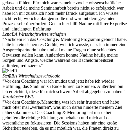
gelassen fühlen. Für mich war es meine zweite wissenschaftliche
Arbeit und da meine Seminararbeit bereits nicht so erfolgreich war,
habe ich mir zusätzlich noch mehr Druck aufgebaut. Ich wusste
nicht recht, wo ich anfangen sollte und war mit dem gesamten
Prozess sehr überfordert. Genau hier hilft Nadine mit ihrer Expertise
und jahrelangen Erfahrung."
Lena
BA Wirtschaftswissenschaften
"Nachdem ich das Coaching & Mentoring Programm gebucht habe,
hatte ich ein sichereres Gefühl, weil ich wusste, dass ich immer eine
Ansprechpartnerin habe und all meine Fragen ohne schlechtes
Gewissen stellen kann. Außerdem konnte Nadine häufig meine
Sorgen und Ängste, welche während der Bachelorarbeitszeit
auftraten, reduzieren."
Steffi
BA Wirtschaftspsychologie
"Vor dem Coaching war ich mutlos und jetzt habe ich wieder
Hoffnung, das Studium zu Ende führen zu können. Außerdem bin
ich erleichtert, diese für mich schwere Arbeit abgegeben zu haben."
Jara
Master BWL
"Vor dem Coaching-/Mentoring was ich sehr frustriert und habe
mich öfter mal „verlaufen“, was mich daran hinderte meinem Ziel
näherzukommen. Das Coaching & Mentoring hat mir dabei
geholfen die richtige Richtung zu behalten und mich auf das
wesentliche zu fokussieren. Die Sessions haben mir eine große
Sicherheit gegeben, da es mir möglich war, die Fragen direkt zu