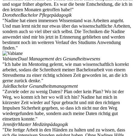
und sogar früher abgeben. Es war die beste Entscheidung, die ich in
den letzten Monaten getroffen habe!"
Dorothee
Bachelor Pflegepädagogik
"Nadine hat einen immensen Wissenstand was Arbeiten angeht.
Und man lernt nicht nur etwas über das wissenschaftliche Arbeiten,
sondern auch so viel über sich selbst. Die Techniken die Nadine
anwendet sind mir bis jetzt in Erinnerung geblieben und werden
bestimmt noch im weiteren Verlauf des Studiums Anwendung
finden."
Vabiane
Dual Management des Gesundheitswesens
"Ich habe im Mentoring gelernt, wie man wissenschaftlich korrekt
arbeitet, sodass die Schreibzeit meiner Bachelorarbeit von einem
Stressthema zu einer richtig schönen Zeit geworden ist, an die ich
gerne zurück denke."
Jule
Bachelor Gesundheitsmanagement
"Zuviele oder zu wenig Daten? Plan oder kein Plan? Wo ist der
Weg, wo komm ich her wo will ich hin? Nadine hat mich in
kürzester Zeit wieder auf Spur gebracht und mit den richtigen
Impulsen Sicherheit gegeben, so dass ich nicht nur den Weg
wiedergefunden habe, sondern auch meine Daten richtig gut
einsetzen konnte."
Jennifer
Master Medizinpädagogik
"Die fertige Arbeit in den Händen zu halten und zu wissen, dass
sich die intensiven Stunden gelohnt haben. Ohne Nadines Hilfe