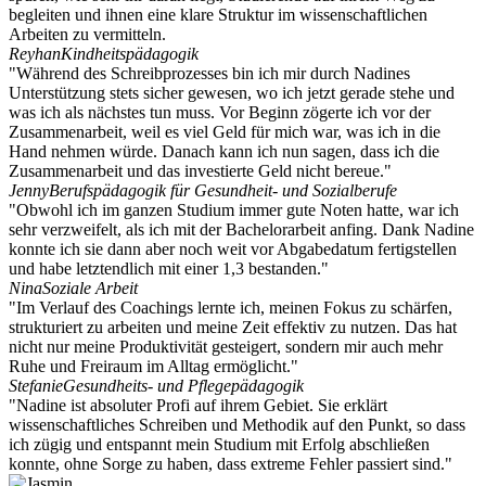
begleiten und ihnen eine klare Struktur im wissenschaftlichen
Arbeiten zu vermitteln.
Reyhan
Kindheitspädagogik
"Während des Schreibprozesses bin ich mir durch Nadines
Unterstützung stets sicher gewesen, wo ich jetzt gerade stehe und
was ich als nächstes tun muss. Vor Beginn zögerte ich vor der
Zusammenarbeit, weil es viel Geld für mich war, was ich in die
Hand nehmen würde. Danach kann ich nun sagen, dass ich die
Zusammenarbeit und das investierte Geld nicht bereue."
Jenny
Berufspädagogik für Gesundheit- und Sozialberufe
"Obwohl ich im ganzen Studium immer gute Noten hatte, war ich
sehr verzweifelt, als ich mit der Bachelorarbeit anfing. Dank Nadine
konnte ich sie dann aber noch weit vor Abgabedatum fertigstellen
und habe letztendlich mit einer 1,3 bestanden."
Nina
Soziale Arbeit
"Im Verlauf des Coachings lernte ich, meinen Fokus zu schärfen,
strukturiert zu arbeiten und meine Zeit effektiv zu nutzen. Das hat
nicht nur meine Produktivität gesteigert, sondern mir auch mehr
Ruhe und Freiraum im Alltag ermöglicht."
Stefanie
Gesundheits- und Pflegepädagogik
"Nadine ist absoluter Profi auf ihrem Gebiet. Sie erklärt
wissenschaftliches Schreiben und Methodik auf den Punkt, so dass
ich zügig und entspannt mein Studium mit Erfolg abschließen
konnte, ohne Sorge zu haben, dass extreme Fehler passiert sind."