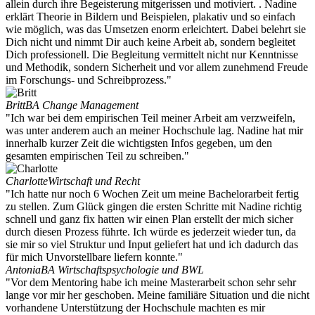
allein durch ihre Begeisterung mitgerissen und motiviert. . Nadine
erklärt Theorie in Bildern und Beispielen, plakativ und so einfach
wie möglich, was das Umsetzen enorm erleichtert. Dabei belehrt sie
Dich nicht und nimmt Dir auch keine Arbeit ab, sondern begleitet
Dich professionell. Die Begleitung vermittelt nicht nur Kenntnisse
und Methodik, sondern Sicherheit und vor allem zunehmend Freude
im Forschungs- und Schreibprozess."
Britt
BA Change Management
"Ich war bei dem empirischen Teil meiner Arbeit am verzweifeln,
was unter anderem auch an meiner Hochschule lag. Nadine hat mir
innerhalb kurzer Zeit die wichtigsten Infos gegeben, um den
gesamten empirischen Teil zu schreiben."
Charlotte
Wirtschaft und Recht
"Ich hatte nur noch 6 Wochen Zeit um meine Bachelorarbeit fertig
zu stellen. Zum Glück gingen die ersten Schritte mit Nadine richtig
schnell und ganz fix hatten wir einen Plan erstellt der mich sicher
durch diesen Prozess führte. Ich würde es jederzeit wieder tun, da
sie mir so viel Struktur und Input geliefert hat und ich dadurch das
für mich Unvorstellbare liefern konnte."
Antonia
BA Wirtschaftspsychologie und BWL
"Vor dem Mentoring habe ich meine Masterarbeit schon sehr sehr
lange vor mir her geschoben. Meine familiäre Situation und die nicht
vorhandene Unterstützung der Hochschule machten es mir